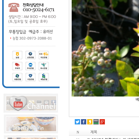
베
제목
N